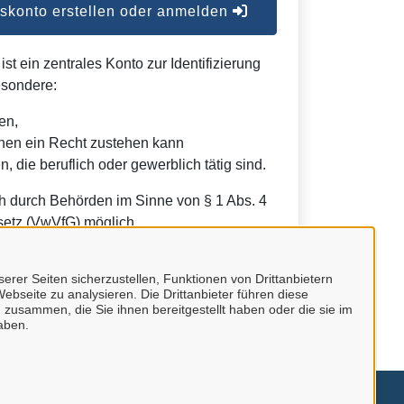
konto erstellen oder anmelden
t ein zentrales Konto zur Identifizierung
esondere:
en,
nen ein Recht zustehen kann
, die beruflich oder gewerblich tätig sind.
h durch Behörden im Sinne von § 1 Abs. 4
etz (VwVfG) möglich.
erer Seiten sicherzustellen, Funktionen von Drittanbietern
ebseite zu analysieren. Die Drittanbieter führen diese
 zusammen, die Sie ihnen bereitgestellt haben oder die sie im
aben.