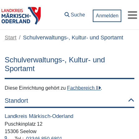
Zum Hauptinhalt springen
Suche
Anmelden
M
Start
Schulverwaltungs-, Kultur- und Sportamt
Schulverwaltungs-, Kultur- und
Sportamt
Diese Einrichtung gehört zu
Fachbereich II
.
Standort
Landkreis Märkisch-Oderland
Puschkinplatz 12
15306 Seelow
Tel.:
03346 850-6801