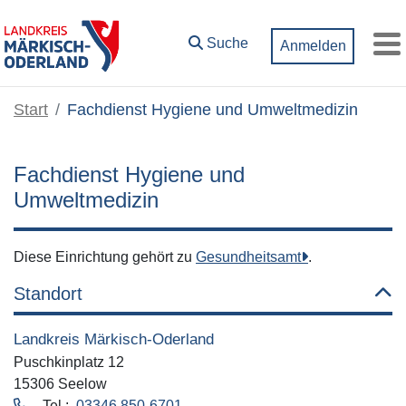
Zum Hauptinhalt springen
Suche
Anmelden
M
Start
Fachdienst Hygiene und Umweltmedizin
Fachdienst Hygiene und
Umweltmedizin
Diese Einrichtung gehört zu
Gesundheitsamt
.
Standort
Landkreis Märkisch-Oderland
Puschkinplatz 12
15306 Seelow
Tel.:
03346 850-6701