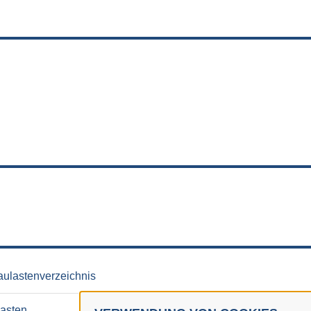
aulastenverzeichnis
lasten