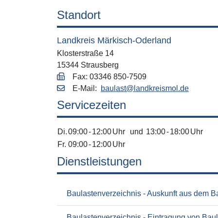
Standort
Landkreis Märkisch-Oderland
Klosterstraße 14
15344 Strausberg
Fax: 03346 850-7509
E‑Mail:
baulast@landkreismol.de
Servicezeiten
Di.
09:00
-
12:00
Uhr
und
13:00
-
18:00
Uhr
Fr.
09:00
-
12:00
Uhr
Dienstleistungen
Baulastenverzeichnis - Auskunft aus dem B
Baulastenverzeichnis - Eintragung von Bau